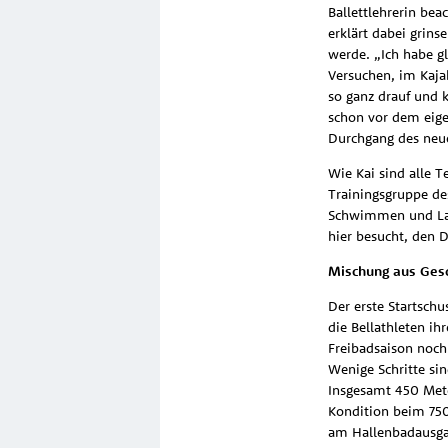
Ballettlehrerin bea
erklärt dabei grins
werde. „Ich habe g
Versuchen, im Kajak
so ganz drauf und 
schon vor dem eigen
Durchgang des neu
Wie Kai sind alle T
Trainingsgruppe des
Schwimmen und Lauf
hier besucht, den 
Mischung aus Gesch
Der erste Startsch
die Bellathleten i
Freibadsaison noch
Wenige Schritte si
Insgesamt 450 Mete
Kondition beim 750-
am Hallenbadausgang