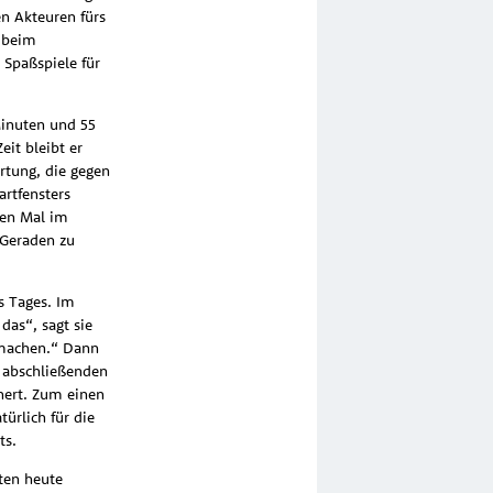
n Akteuren fürs
 beim
 Spaßspiele für
 Minuten und 55
it bleibt er
rtung, die gegen
artfensters
ten Mal im
 Geraden zu
s Tages. Im
das“, sagt sie
tmachen.“ Dann
r abschließenden
hert. Zum einen
ürlich für die
ts.
tten heute