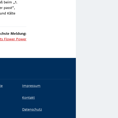
aß beim „1.
r passt“,
und Kälte
chste Meldung:
ts Flower Power
te
Impressum
Kontakt
Datenschutz