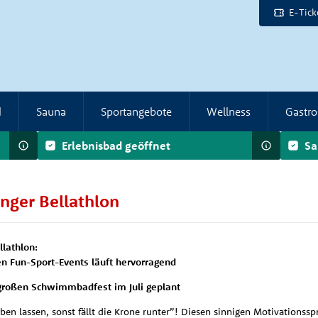
E-Tick
d
Sauna
Sportangebote
Wellness
Gastr
Erlebnisbad geöffnet
Sa
inger Bellathlon
llathlon:
n Fun-Sport-Events läuft hervorragend
roßen Schwimmbadfest im Juli geplant
n lassen, sonst fällt die Krone runter”! Diesen sinnigen Motivationssp