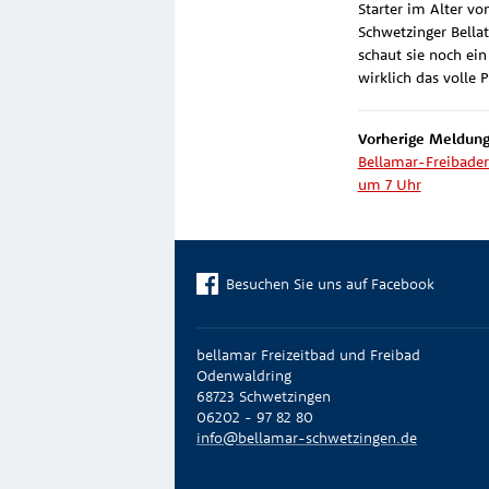
Starter im Alter v
Schwetzinger Bella
schaut sie noch ei
wirklich das volle
Vorherige Meldung
Bellamar-Freibader
um 7 Uhr
Besuchen Sie uns auf Facebook
bellamar Freizeitbad und Freibad
Odenwaldring
68723 Schwetzingen
06202 - 97 82 80
info@bellamar-schwetzingen.de