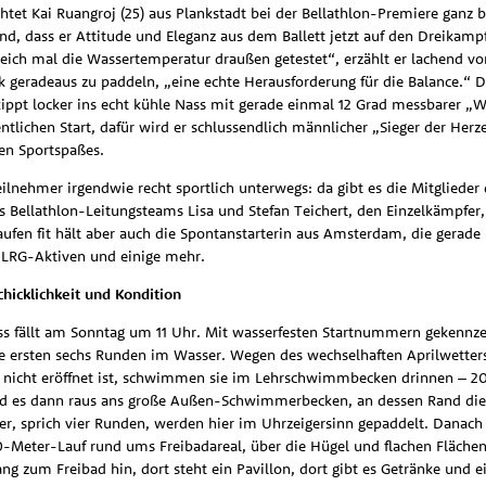
chtet Kai Ruangroj (25) aus Plankstadt bei der Bellathlon-Premiere ganz 
end, dass er Attitude und Eleganz aus dem Ballett jetzt auf den Dreikamp
leich mal die Wassertemperatur draußen getestet“, erzählt er lachend vo
 geradeaus zu paddeln, „eine echte Herausforderung für die Balance.“ Di
kippt locker ins echt kühle Nass mit gerade einmal 12 Grad messbarer 
tlichen Start, dafür wird er schlussendlich männlicher „Sieger der Herz
en Sportspaßes.
eilnehmer irgendwie recht sportlich unterwegs: da gibt es die Mitglieder 
 Bellathlon-Leitungsteams Lisa und Stefan Teichert, den Einzelkämpfer,
en fit hält aber auch die Spontanstarterin aus Amsterdam, die gerade 
DLRG-Aktiven und einige mehr.
icklichkeit und Kondition
uss fällt am Sonntag um 11 Uhr. Mit wasserfesten Startnummern gekennz
hre ersten sechs Runden im Wasser. Wegen des wechselhaften Aprilwetter
 nicht eröffnet ist, schwimmen sie im Lehrschwimmbecken drinnen – 2
nd es dann raus ans große Außen-Schwimmerbecken, an dessen Rand die 
r, sprich vier Runden, werden hier im Uhrzeigersinn gepaddelt. Danach 
Meter-Lauf rund ums Freibadareal, über die Hügel und flachen Flächen. 
 zum Freibad hin, dort steht ein Pavillon, dort gibt es Getränke und ei