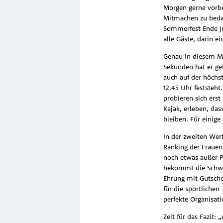
Morgen gerne vorb
Mitmachen zu bedan
Sommerfest Ende Ju
alle Gäste, darin ei
Genau in diesem Mo
Sekunden hat er geb
auch auf der höchs
12.45 Uhr feststeht.
probieren sich ers
Kajak, erleben, da
bleiben. Für einige
In der zweiten Wer
Ranking der Frauen 
noch etwas außer P
bekommt die Schwes
Ehrung mit Gutsche
für die sportliche
perfekte Organisati
Zeit für das Fazit: