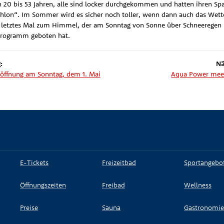
on 20 bis 53 Jahren, alle sind locker durchgekommen und hatten ihren Sp
thlon“. Im Sommer wird es sicher noch toller, wenn dann auch das Wette
n letztes Mal zum Himmel, der am Sonntag von Sonne über Schneeregen 
 Programm geboten hat.
:
Nä
öffnung am Sonntag, dem 1. Mai
Aqua Power mee
E-Tickets
Freizeitbad
Sportangebo
Öffnungszeiten
Freibad
Wellness
Preise
Sauna
Gastronomie