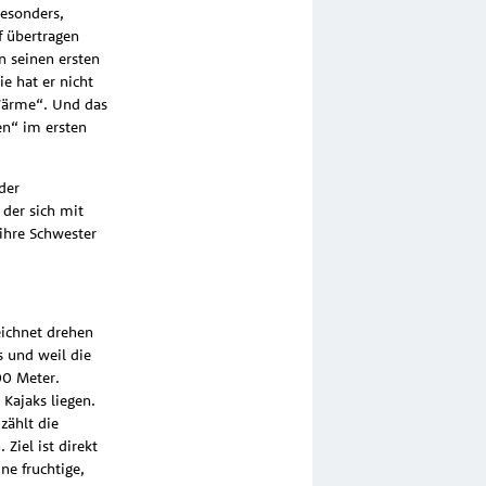
besonders,
f übertragen
n seinen ersten
e hat er nicht
„Wärme“. Und das
en“ im ersten
der
 der sich mit
ihre Schwester
eichnet drehen
s und weil die
00 Meter.
Kajaks liegen.
zählt die
Ziel ist direkt
ne fruchtige,