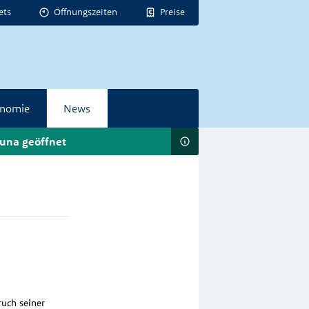
ets
Öffnungszeiten
Preise
onomie
News
una geöffnet
ruch seiner