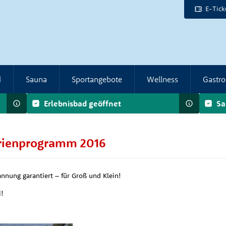
E-Tick
d
Sauna
Sportangebote
Wellness
Gastr
Erlebnisbad geöffnet
Sa
ienprogramm 2016
nnung garantiert – für Groß und Klein!
!