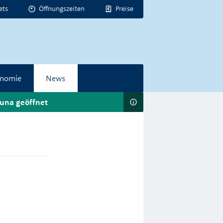
ets
Öffnungszeiten
Preise
onomie
News
una geöffnet