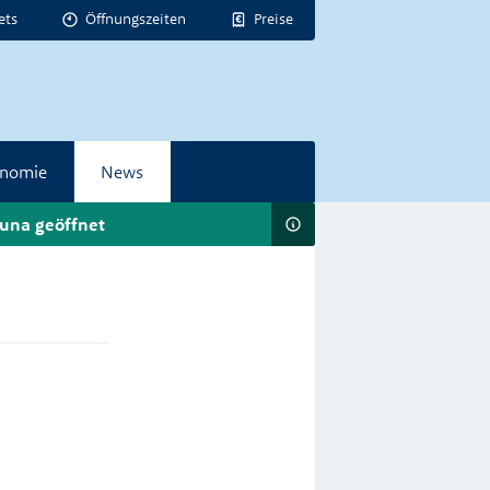
ets
Öffnungszeiten
Preise
onomie
News
una geöffnet