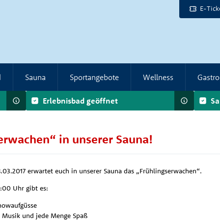
E-Tick
d
Sauna
Sportangebote
Wellness
Gastr
Erlebnisbad geöffnet
Sa
erwachen“ in unserer Sauna!
03.2017 erwartet euch in unserer Sauna das „Frühlingserwachen“.
:00 Uhr gibt es:
Showaufgüsse
 Musik und jede Menge Spaß