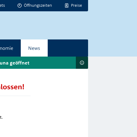
ets
Öffnungszeiten
Preise
onomie
News
una geöffnet
lossen!
t.