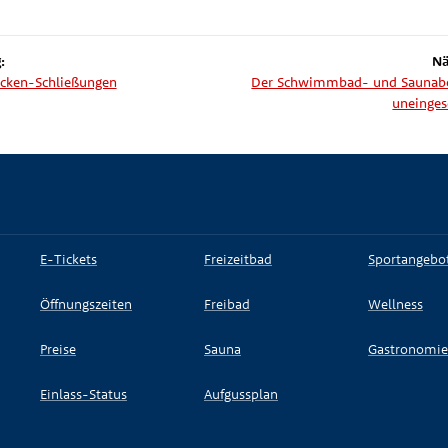
:
Nä
cken-Schließungen
Der Schwimmbad- und Saunaber
uneinges
E-Tickets
Freizeitbad
Sportangebo
Öffnungszeiten
Freibad
Wellness
Preise
Sauna
Gastronomie
Einlass-Status
Aufgussplan