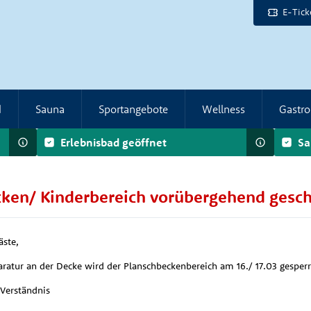
E-Tick
d
Sauna
Sportangebote
Wellness
Gastr
Erlebnisbad geöffnet
Sa
ken/ Kinderbereich vorübergehend gesch
äste,
aratur an der Decke wird der Planschbeckenbereich am 16./ 17.03 gesperr
 Verständnis