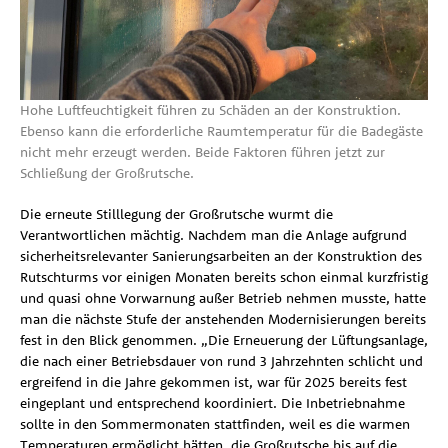
Hohe Luftfeuchtigkeit führen zu Schäden an der Konstruktion.
Ebenso kann die erforderliche Raumtemperatur für die Badegäste
nicht mehr erzeugt werden. Beide Faktoren führen jetzt zur
Schließung der Großrutsche.
Die erneute Stilllegung der Großrutsche wurmt die
Verantwortlichen mächtig. Nachdem man die Anlage aufgrund
sicherheitsrelevanter Sanierungsarbeiten an der Konstruktion des
Rutschturms vor einigen Monaten bereits schon einmal kurzfristig
und quasi ohne Vorwarnung außer Betrieb nehmen musste, hatte
man die nächste Stufe der anstehenden Modernisierungen bereits
fest in den Blick genommen. „Die Erneuerung der Lüftungsanlage,
die nach einer Betriebsdauer von rund 3 Jahrzehnten schlicht und
ergreifend in die Jahre gekommen ist, war für 2025 bereits fest
eingeplant und entsprechend koordiniert. Die Inbetriebnahme
sollte in den Sommermonaten stattfinden, weil es die warmen
Temperaturen ermöglicht hätten, die Großrutsche bis auf die